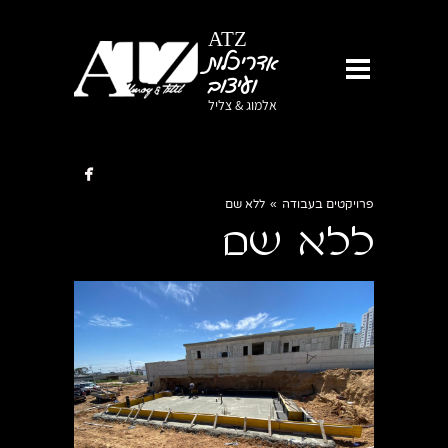
ATZ
אדריכלות
ועיצוב
אלמוג & צליל

פרויקטים בעבודה
»
ללא שם
ללא שם