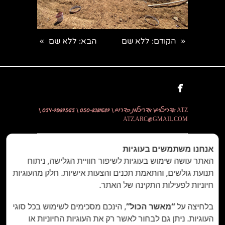
הקודם
: ללא שם
הבא
: ללא שם
»
«

ATZ אדריכלים\ אדריכלות בדרום \ 050-8381687 \ 054-7987565 \
ATZ.ARC@GMAIL.COM
אדריכלים בדרום
אנחנו משתמשים בעוגיות
ATZ אדריכלות
האתר עושה שימוש בעוגיות לשיפור חוויית הגלישה, ניתוח
תנועת גולשים, והתאמת תכנים והצעות אישיות. חלק מהעוגיות
עיצוב פנים בדרום
תוספת בנייה
חיוניות לפעילות התקינה של האתר.
אדריכלות פנים בדרום
אדריכלות ועיצוב פנים בדרום
בלחיצה על
“מאשר הכול”
, הינכם מסכימים לשימוש בכל סוגי
אדריכלים באשקלון
העוגיות. ניתן גם לבחור לאשר רק את העוגיות החיוניות או
אדריכלים במיתר