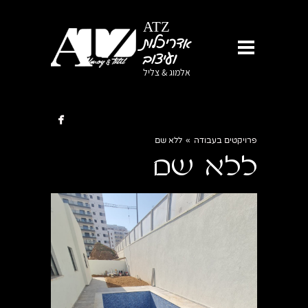
ATZ
אדריכלות
ועיצוב
אלמוג & צליל

פרויקטים בעבודה
»
ללא שם
ללא שם