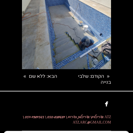
הקודם
: שלבי
הבא
: ללא שם
»
«
בנייה

ATZ אדריכלים\ אדריכלות בדרום \ 050-8381687 \ 054-7987565 \
ATZ.ARC@GMAIL.COM